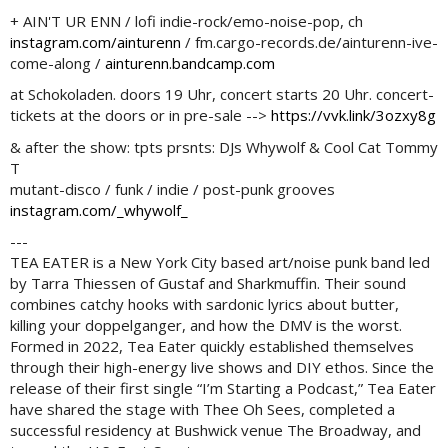
+ AIN'T UR ENN / lofi indie-rock/emo-noise-pop, ch
instagram.com/ainturenn
/ fm.cargo-records.de/ainturenn-ive-
come-along /
ainturenn.bandcamp.com
at Schokoladen. doors 19 Uhr, concert starts 20 Uhr. concert-
tickets at the doors or in pre-sale -->
https://vvk.link/3ozxy8g
& after the show: tpts prsnts: DJs Whywolf & Cool Cat Tommy
T
mutant-disco / funk / indie / post-punk grooves
instagram.com/_whywolf_
---
TEA EATER is a New York City based art/noise punk band led
by Tarra Thiessen of Gustaf and Sharkmuffin. Their sound
combines catchy hooks with sardonic lyrics about butter,
killing your doppelganger, and how the DMV is the worst.
Formed in 2022, Tea Eater quickly established themselves
through their high-energy live shows and DIY ethos. Since the
release of their first single “I’m Starting a Podcast,” Tea Eater
have shared the stage with Thee Oh Sees, completed a
successful residency at Bushwick venue The Broadway, and