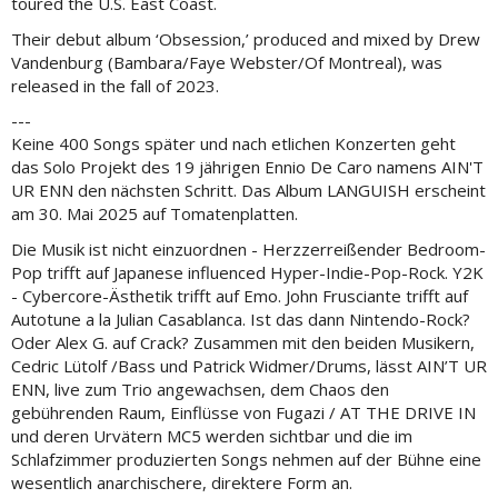
toured the U.S. East Coast.
Their debut album ‘Obsession,’ produced and mixed by Drew
Vandenburg (Bambara/Faye Webster/Of Montreal), was
released in the fall of 2023.
---
Keine 400 Songs später und nach etlichen Konzerten geht
das Solo Projekt des 19 jährigen Ennio De Caro namens AIN'T
UR ENN den nächsten Schritt. Das Album LANGUISH erscheint
am 30. Mai 2025 auf Tomatenplatten.
Die Musik ist nicht einzuordnen - Herzzerreißender Bedroom-
Pop trifft auf Japanese influenced Hyper-Indie-Pop-Rock. Y2K
- Cybercore-Ästhetik trifft auf Emo. John Frusciante trifft auf
Autotune a la Julian Casablanca. Ist das dann Nintendo-Rock?
Oder Alex G. auf Crack? Zusammen mit den beiden Musikern,
Cedric Lütolf /Bass und Patrick Widmer/Drums, lässt AIN’T UR
ENN, live zum Trio angewachsen, dem Chaos den
gebührenden Raum, Einflüsse von Fugazi / AT THE DRIVE IN
und deren Urvätern MC5 werden sichtbar und die im
Schlafzimmer produzierten Songs nehmen auf der Bühne eine
wesentlich anarchischere, direktere Form an.