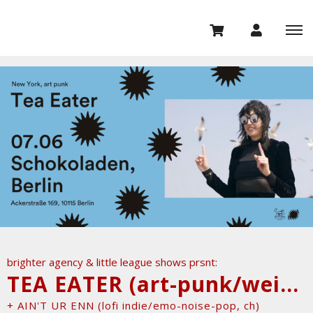
brighter agency & little league shows prsnt:
TEA EATER (art-punk/weirdo-pop, nyc)
+ AIN'T UR ENN (lofi indie/emo-noise-pop, ch)