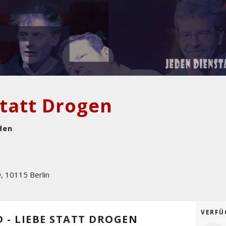
Statt Drogen
den
9
,
10115
Berlin
VERFÜ
D - LIEBE STATT DROGEN