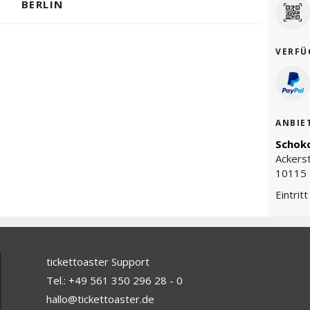
BERLIN
VERFÜ
ANBIE
Schoko
Ackers
10115 
Eintrit
tickettoaster Support
Tel.: +49 561 350 296 28 - 0
hallo@tickettoaster.de