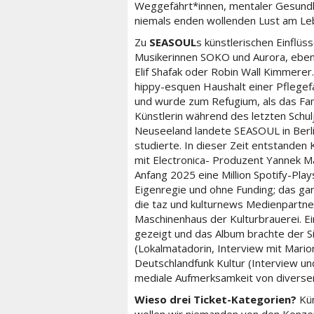
Weggefährt*innen, mentaler Gesundh
niemals enden wollenden Lust am Le
Zu
SEASOUL
s künstlerischen Einflüs
Musikerinnen SOKO und Aurora, eben
Elif Shafak oder Robin Wall Kimmere
hippy-esquen Haushalt einer Pflegefam
und wurde zum Refugium, als das Fam
Künstlerin während des letzten Schul
Neuseeland landete SEASOUL in Berli
studierte. In dieser Zeit entstanden 
mit Electronica- Produzent Yannek M
Anfang 2025 eine Million Spotify-Pla
Eigenregie und ohne Funding; das g
die taz und kulturnews Medienpartne
Maschinenhaus der Kulturbrauerei. Ein
gezeigt und das Album brachte der S
(Lokalmatadorin, Interview mit Mario
Deutschlandfunk Kultur (Interview und
mediale Aufmerksamkeit von diversen
Wieso drei Ticket-Kategorien?
Kün
wollen wir niemanden von den Konzert