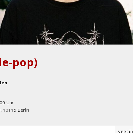
ie-pop)
den
:00 Uhr
9
,
10115
Berlin
VERFÜ