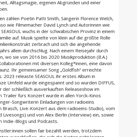
eit, Alltagsmagie, eigenen Abgründen und einer
ben.
sen zählen Poetin Patti Smith, Sängerin Florence Welch,
so wie Filmemacher David Lynch und Autorinnen wie
r. SEASOUL wuchs in der schwäbischen Provinz in einem
ilie auf. Musik spielte von klein auf die größte Rolle
ilienkonstrukt zerbrach und sich die angehende
jahrs allein durchschlug. Nach einem Reisejahr durch
n, wo sie von 2016 bis 2020 Musikproduktion (B.A.)
Kollaborationen mit diversen Kolleg*innen, eine davon
aunz. Ihr gemeinsamer Song „Goldfish“ erreichte
ys. 2023 releaste SEASOUL ihr erstes Album in
anze Umfeld wurde eingespannt und so wurden DIFFUS,
r der schließlich ausverkauften Releaseshow im
 Trailer fürs Konzert wurde in allen Yorck-Kinos
inger-Songwriterin Einladungen von radioeins
n Brasch, Live-Konzert aus dem radioeins-Studio), vom
 Livesongs) und von Alex Berlin (Interview) ein, sowie
 Indie-Blogs und Podcasts.
stler:innen sollen fair bezahlt werden, trotzdem
en ausschließen, die sich die Karten nicht leisten