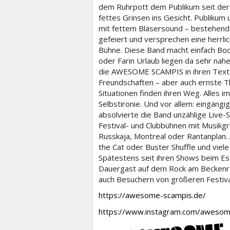
dem Ruhrpott dem Publikum seit der
fettes Grinsen ins Gesicht. Publikum
mit fettem Bläsersound – bestehen
gefeiert und versprechen eine herrli
Bühne. Diese Band macht einfach Boc
oder Farin Urlaub liegen da sehr nah
die AWESOME SCAMPIS in ihren Texte
Freundschaften – aber auch ernste T
Situationen finden ihren Weg. Alles
Selbstironie. Und vor allem: eingäng
absolvierte die Band unzählige Live-S
Festival- und Clubbühnen mit Musikg
Russkaja, Montreal oder Rantanplan. 
the Cat oder Buster Shuffle und viel
Spätestens seit ihren Shows beim Ese
Dauergast auf dem Rock am Beckenr
auch Besuchern von größeren Festival
https://awesome-scampis.de/
https://www.instagram.com/awesom