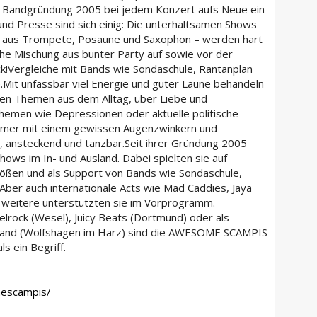
 Bandgründung 2005 bei jedem Konzert aufs Neue ein
 und Presse sind sich einig: Die unterhaltsamen Shows
d aus Trompete, Posaune und Saxophon – werden hart
che Mischung aus bunter Party auf sowie vor der
k!Vergleiche mit Bands wie Sondaschule, Rantanplan
e.Mit unfassbar viel Energie und guter Laune behandeln
n Themen aus dem Alltag, über Liebe und
hemen wie Depressionen oder aktuelle politische
 immer mit einem gewissen Augenzwinkern und
ig, ansteckend und tanzbar.Seit ihrer Gründung 2005
hows im In- und Ausland. Dabei spielten sie auf
rößen und als Support von Bands wie Sondaschule,
Aber auch internationale Acts wie Mad Caddies, Jaya
e weitere unterstützten sie im Vorprogramm.
lrock (Wesel), Juicy Beats (Dortmund) oder als
and (Wolfshagen im Harz) sind die AWESOME SCAMPIS
s ein Begriff.
escampis/