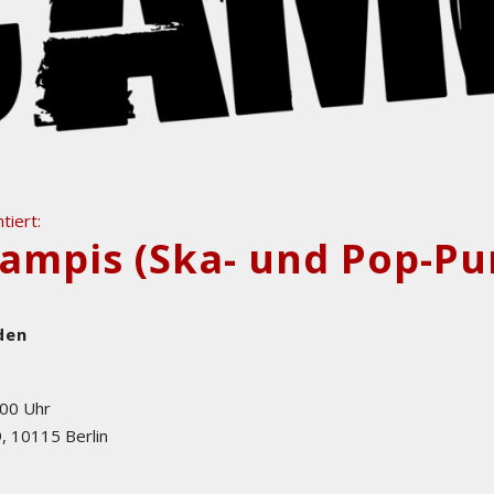
tiert:
den
:00 Uhr
9
,
10115
Berlin