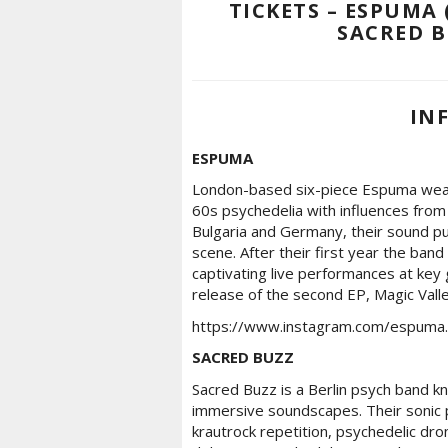
TICKETS – ESPUMA
SACRED B
IN
ESPUMA
London-based six-piece Espuma weave 
60s psychedelia with influences from
Bulgaria and Germany, their sound pu
scene. After their first year the ba
captivating live performances at key
release of the second EP, Magic Vall
https://www.instagram.com/espum
SACRED BUZZ
Sacred Buzz is a Berlin psych band kn
immersive soundscapes. Their sonic p
krautrock repetition, psychedelic dr