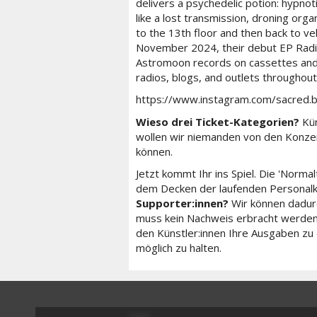
delivers a psychedelic potion: hypnot
like a lost transmission, droning organ
to the 13th floor and then back to ve
November 2024, their debut EP Radi
Astromoon records on cassettes and di
radios, blogs, and outlets throughou
https://www.instagram.com/sacred.
Wieso drei Ticket-Kategorien?
Kün
wollen wir niemanden von den Konzert
können.
Jetzt kommt Ihr ins Spiel. Die 'Norma
dem Decken der laufenden Personal
Supporter:innen?
Wir können dadurc
muss kein Nachweis erbracht werden,
den Künstler:innen Ihre Ausgaben zu
möglich zu halten.
AGB