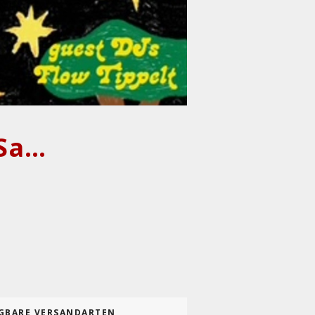
Espuma (60s psychedelia/london) + Sacred Buzz (psych/berlin)
GBARE VERSANDARTEN