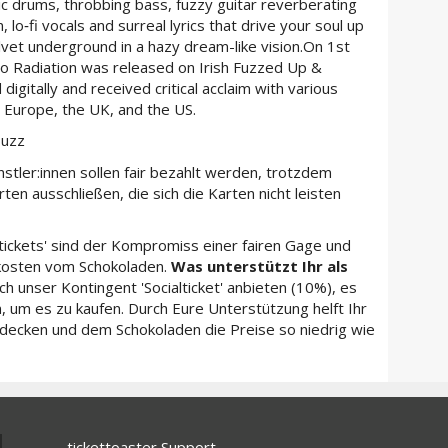
ic drums, throbbing bass, fuzzy guitar reverberating
, lo‑fi vocals and surreal lyrics that drive your soul up
lvet underground in a hazy dream-like vision.On 1st
o Radiation was released on Irish Fuzzed Up &
gitally and received critical acclaim with various
t Europe, the UK, and the US.
buzz
stler:innen sollen fair bezahlt werden, trotzdem
en ausschließen, die sich die Karten nicht leisten
ltickets' sind der Kompromiss einer fairen Gage und
kosten vom Schokoladen.
Was unterstützt Ihr als
h unser Kontingent 'Socialticket' anbieten (10%), es
 um es zu kaufen. Durch Eure Unterstützung helft Ihr
 decken und dem Schokoladen die Preise so niedrig wie
tickettoaster Support