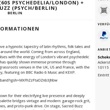
 (60S PSYCHEDELIA/LONDON) +
UZZ (PSYCH/BERLIN)
BERLIN
VERFÜ
FORMATIONEN
a hypnotic tapestry of latin rhythms, folk tales and
ANBIE
 around the world. Coming from across England,
lses with the energy of London’s vibrant psychedelic
Schoko
nd has quickly shown immense promise through
Ackers
 grassroots venues in the UK, US and France, with the
10115 
ey, featuring on BBC Radio 6 Music and KEXP.
Eintrit
a.band?igsh=MXFhZzFtaDZnb3Jhbw
own for their electrifying live presence and deeply
alette bridges vintage and modern: garage‑rock grit,
ones, and proto‑punk drive. On stage, Sacred Buzz