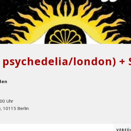
den
:00 Uhr
9
,
10115
Berlin
VERFÜ