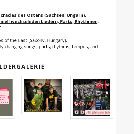
racies des Ostens (Sachsen, Ungarn).
hnell wechselnden Liedern, Parts, Rhythmen,
”
s of the East (Saxony, Hungary).
ly changing songs, parts, rhythms, tempos, and
LDERGALERIE