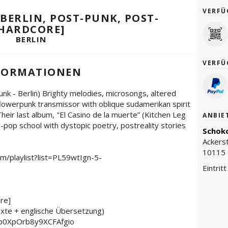
VERFÜ
[BERLIN, POST-PUNK, POST-
HARDCORE]
BERLIN
VERFÜ
FORMATIONEN
unk - Berlin) Brighty melodies, microsongs, altered
owerpunk transmissor with oblique sudamerikan spirit
Their last album, "El Casino de la muerte” (Kitchen Leg
ANBIE
pop school with dystopic poetry, postreality stories
Schoko
Ackers
10115 
/playlist?list=PL59wtIgn-5-
Eintrit
re]
xte + englische Übersetzung)
wzp0XpOrb8y9XCFAfgio