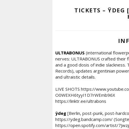
TICKETS – ŸDEG 
IN
ULTRABONUS
(international flowerp
nerves: ULTRABONUS crafted their fl
and a good dosis of indie slackness. 
Records), updates argentinian power-
and ultraistic details.
LIVE SHOTS https://www.youtube.com
O0WEXH6tyyI1D7rWEmb96X
https://linktr.ee/ultrabons
ÿdeg
[Berlin, post-punk, post-hardco
https://ydeg.bandcamp.com/ (Songte
https://open.spotify.com/artist/7J