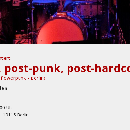
tiert:
, post-punk, post-hardc
flowerpunk - Berlin)
den
:00 Uhr
9
,
10115
Berlin