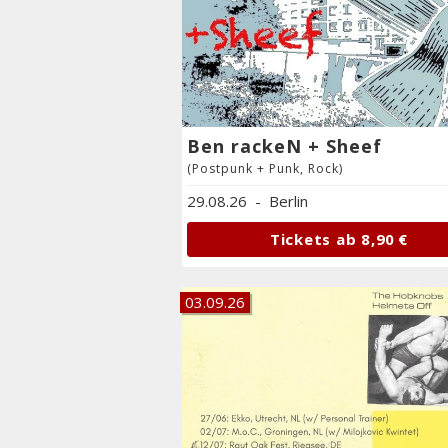
Ben rackeN + Sheef
(Postpunk + Punk, Rock)
29.08.26
-
Berlin
Tickets ab
8,90 €
03.09.26