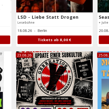
LSD - Liebe Statt Drogen
Seas
Lesebühne
+ Juli
18.08.26
-
Berlin
20.08
Tickets ab
8,00 €
23.08.26
25.08