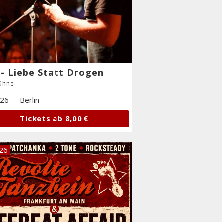
- Liebe Statt Drogen
ühne
.26
-
Berlin
Tickets ab
8,00 €
.26