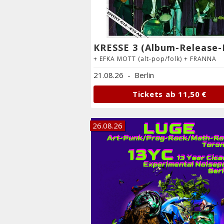
+ EFKA MOTT (alt-pop/folk) + FRANNA
21.08.26
-
Berlin
Tickets ab
11,50 €
26.08.26