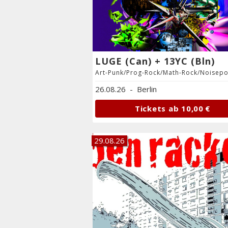
LUGE (Can) + 13YC (Bln)
Art-Punk/Prog-Rock/Math-Rock/Noisep
26.08.26
-
Berlin
Tickets ab
10,00 €
29.08.26