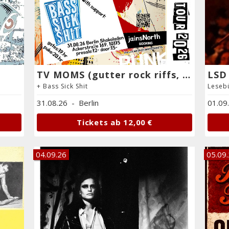
TV MOMS (gutter rock riffs, NYC)
LSD 
+ Bass Sick Shit
Leseb
31.08.26
-
Berlin
01.09
Tickets ab
12,00 €
04.09.26
05.09