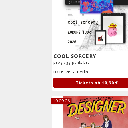
COOL SORCERY
prog egg-punk, bra
07.09.26
-
Berlin
Tickets ab
10,90 €
10.09.26