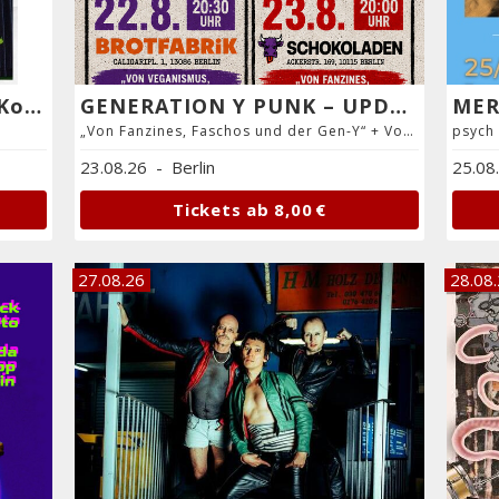
KRESSE 3 (Album-Release-Konzert!) (indie-pop / krautrock, berlin-wedding)
GENERATION Y PUNK – UPDATE EINER SUBKULTUR
MER
„Von Fanzines, Faschos und der Gen-Y“ + Vortrag
23.08.26
-
Berlin
25.08
Tickets ab
8,00 €
27.08.26
28.08