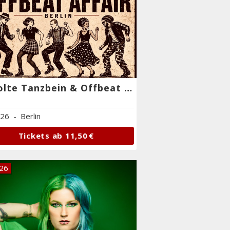
Revolte Tanzbein & Offbeat Affair
.26
-
Berlin
Tickets ab
11,50 €
.26