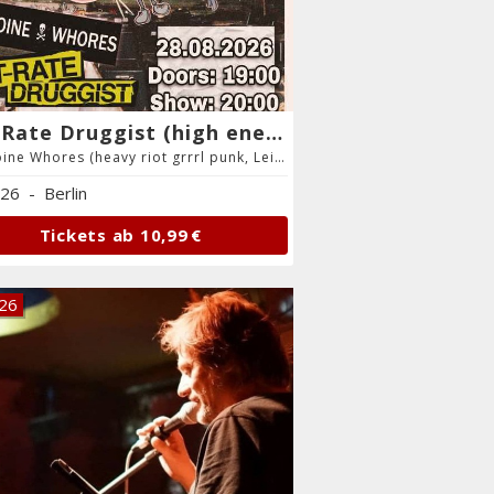
Cut-Rate Druggist (high energy rock´n´roll, Oakland, California)
+ Heroine Whores (heavy riot grrrl punk, Leipzig)
.26
-
Berlin
Tickets ab
10,99 €
.26