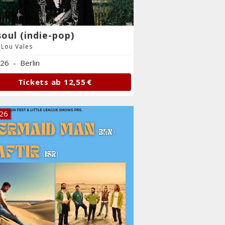
oul (indie-pop)
e Lou Vales
.26
-
Berlin
Tickets ab
12,55 €
.26