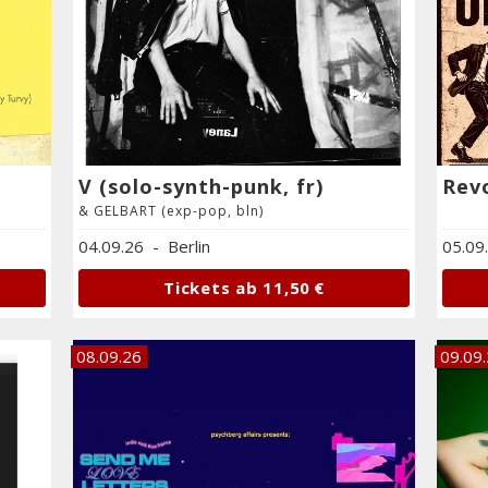
V (solo-synth-punk, fr)
& GELBART (exp-pop, bln)
04.09.26
-
Berlin
05.09
Tickets ab
11,50 €
08.09.26
09.09