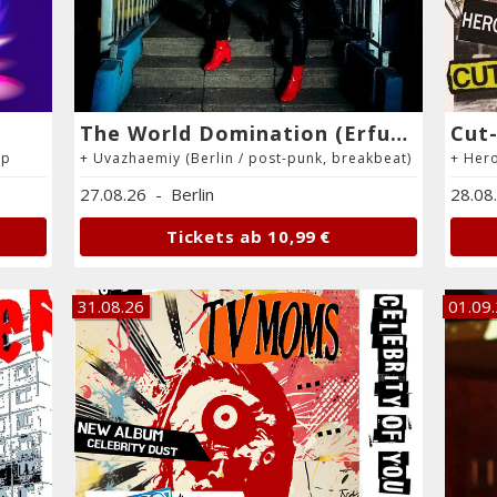
The World Domination (Erfurt / electro punk, acid disco)
op
+ Uvazhaemiy (Berlin / post-punk, breakbeat)
27.08.26
-
Berlin
28.08
Tickets ab
10,99 €
31.08.26
01.09