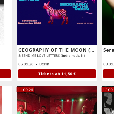
GEOGRAPHY OF THE MOON (diy post-punk psych-wave)
& SEND ME LOVE LETTERS (indie-rock, fr)
08.09.26
-
Berlin
09.09
Tickets ab
11,50 €
11.09.26
12.09