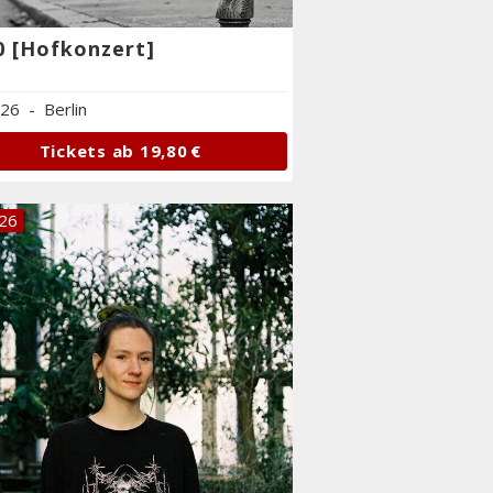
0 [Hofkonzert]
.26
-
Berlin
Tickets ab
19,80 €
.26