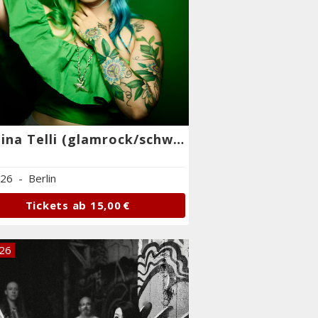
Seraina Telli (glamrock/schweiz)
.26
-
Berlin
Tickets ab
15,00 €
.26