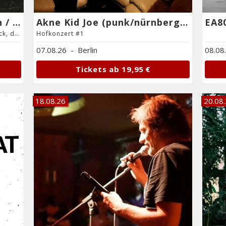
Lauren Lakis (Texas-Berlin / dreamgaze, alt. rock)
Akne Kid Joe (punk/nürnberg) + The Dead End Kids (glitzerpunk)
EA8
+ Izzy Outerspace (Los Angeles / alt. rock, dream pop)
Hofkonzert #1
07.08.26
-
Berlin
08.08
Tickets ab
19,95 €
18.08.26
20.08