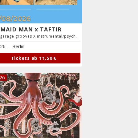
MAID MAN x TAFTIR
psych garage grooves X instrumental/psychedelic
.26
-
Berlin
Tickets ab
11,50 €
.26